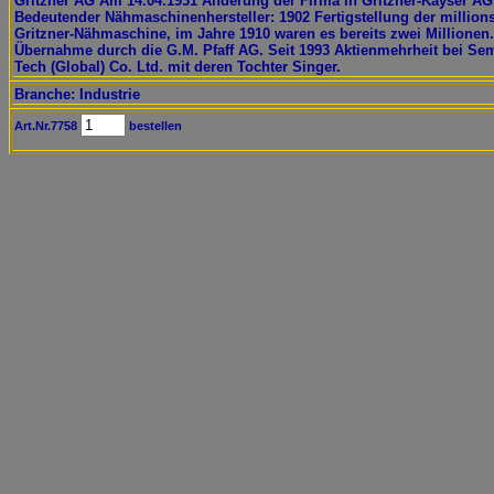
Gritzner AG Am 14.04.1931 Änderung der Firma in Gritzner-Kayser AG
Bedeutender Nähmaschinenhersteller: 1902 Fertigstellung der million
Gritzner-Nähmaschine, im Jahre 1910 waren es bereits zwei Millionen
Übernahme durch die G.M. Pfaff AG. Seit 1993 Aktienmehrheit bei Sem
Tech (Global) Co. Ltd. mit deren Tochter Singer.
Branche: Industrie
Art.Nr.7758
bestellen