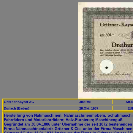
Gritzner Kayser AG
300 RM
Art.N
Durlach (Baden)
28.Okt. 1937
EUR
Herstellung von Nähmaschinen, Nähmaschinenmöbeln, Schuhmaschi
Fahrrädern und Motorfahrrädern; Holz-Furnieren; Maschinenguß.
Gegründet am 30.04.1886 unter Übernahme der seit 1872 bestehenden
Firma Nähmaschinenfabrik Gritzner & Cie. unter der Firma Maschinen