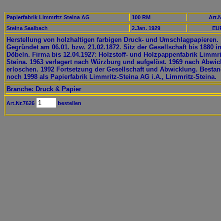
Papierfabrik Limmritz Steina AG
100 RM
Art.N
Steina Saalbach
2.Jan. 1929
EUR
Herstellung von holzhaltigen farbigen Druck- und Umschlagpapieren.
Gegründet am 06.01. bzw. 21.02.1872. Sitz der Gesellschaft bis 1880 i
Döbeln. Firma bis 12.04.1927: Holzstoff- und Holzpappenfabrik Limmri
Steina. 1963 verlagert nach Würzburg und aufgelöst. 1969 nach Abwi
erloschen. 1992 Fortsetzung der Gesellschaft und Abwicklung. Besta
noch 1998 als Papierfabrik Limmritz-Steina AG i.A., Limmritz-Steina.
Branche: Druck & Papier
Art.Nr.7626
bestellen