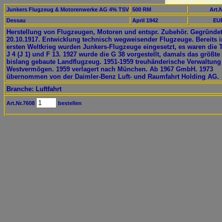
Junkers Flugzeug & Motorenwerke AG 4% TSV
500 RM
Art.N
Dessau
April 1942
EUR
Herstellung von Flugzeugen, Motoren und entspr. Zubehör. Gegründe
20.10.1917. Entwicklung technisch wegweisender Flugzeuge. Bereits 
ersten Weltkrieg wurden Junkers-Flugzeuge eingesetzt, es waren die 
J 4 (J 1) und F 13. 1927 wurde die G 38 vorgestellt, damals das größte
bislang gebaute Landflugzeug. 1951-1959 treuhänderische Verwaltung
Westvermögen. 1959 verlagert nach München. Ab 1967 GmbH. 1973
übernommen von der Daimler-Benz Luft- und Raumfahrt Holding AG.
Branche: Luftfahrt
Art.Nr.7608
bestellen