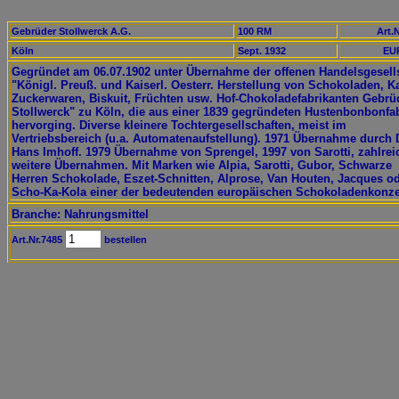
Gebrüder Stollwerck A.G.
100 RM
Art.N
Köln
Sept. 1932
EUR
Gegründet am 06.07.1902 unter Übernahme der offenen Handelsgesell
"Königl. Preuß. und Kaiserl. Oesterr. Herstellung von Schokoladen, K
Zuckerwaren, Biskuit, Früchten usw. Hof-Chokoladefabrikanten Gebrü
Stollwerck" zu Köln, die aus einer 1839 gegründeten Hustenbonbonfa
hervorging. Diverse kleinere Tochtergesellschaften, meist im
Vertriebsbereich (u.a. Automatenaufstellung). 1971 Übernahme durch 
Hans Imhoff. 1979 Übernahme von Sprengel, 1997 von Sarotti, zahlrei
weitere Übernahmen. Mit Marken wie Alpia, Sarotti, Gubor, Schwarze
Herren Schokolade, Eszet-Schnitten, Alprose, Van Houten, Jacques o
Scho-Ka-Kola einer der bedeutenden europäischen Schokoladenkonze
Branche: Nahrungsmittel
Art.Nr.7485
bestellen