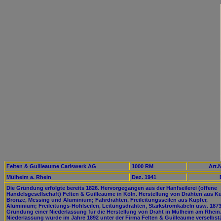
Felten & Guilleaume Carlswerk AG
1000 RM
Art.N
Mülheim a. Rhein
Dez. 1941
Die Gründung erfolgte bereits 1826. Hervorgegangen aus der Hanfseilerei (offene
Handelsgesellschaft) Felten & Guilleaume in Köln. Herstellung von Drähten aus Ku
Bronze, Messing und Aluminium; Fahrdrähten, Freileitungsseilen aus Kupfer,
Aluminium; Freileitungs-Hohlseilen, Leitungsdrähten, Starkstromkabeln usw. 187
Gründung einer Niederlassung für die Herstellung von Draht in Mülheim am Rhein.
Niederlassung wurde im Jahre 1892 unter der Firma Felten & Guilleaume verselbst