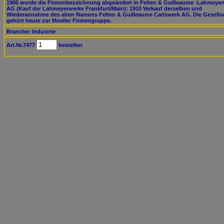
1905 wurde die Firmenbezeichnung abgeändert in Felten & Guilleaume -Lahmeye
AG (Kauf der Lahmeyerwerke Frankfurt/Main); 1910 Verkauf derselben und
Wiederannahme des alten Namens Felten & Guilleaume Carlswerk AG. Die Gesells
gehört heute zur Moeller Firmengruppe.
Branche: Industrie
Art.Nr.7477
bestellen