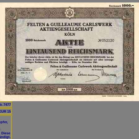
r. 7477
EUR 15
pfer,
3
 Diese
ändigt.