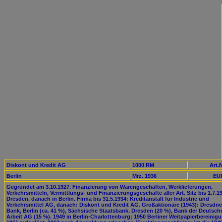
Diskont und Kredit AG
1000 RM
Art.N
Berlin
Mrz. 1936
EUR
Gegründet am 3.10.1927. Finanzierung von Warengeschäften, Werklieferungen,
Verkehrsmitteln, Vermittlungs- und Finanzierungsgeschäfte aller Art. Sitz bis 1.7.1
Dresden, danach in Berlin. Firma bis 31.5.1934: Kreditanstalt für Industrie und
Verkehrsmittel AG, danach: Diskont und Kredit AG. Großaktionäre (1943): Dresdne
Bank, Berlin (ca. 41 %), Sächsische Staatsbank, Dresden (20 %), Bank der Deutsch
Arbeit AG (15 %). 1949 in Berlin-Charlottenburg; 1950 Berliner Weitpapierbereinig