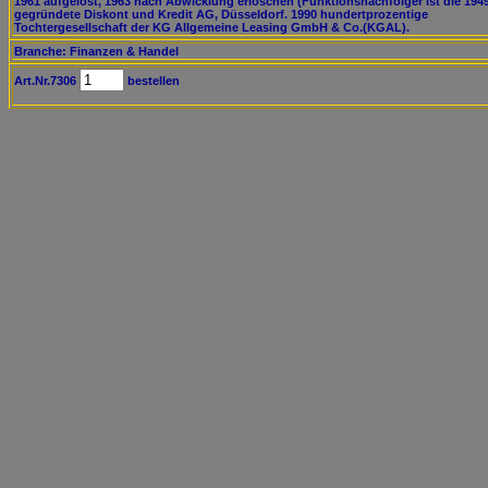
1961 aufgelöst, 1963 nach Abwicklung erloschen (Funktionsnachfolger ist die 194
gegründete Diskont und Kredit AG, Düsseldorf. 1990 hundertprozentige
Tochtergesellschaft der KG Allgemeine Leasing GmbH & Co.(KGAL).
Branche: Finanzen & Handel
Art.Nr.7306
bestellen