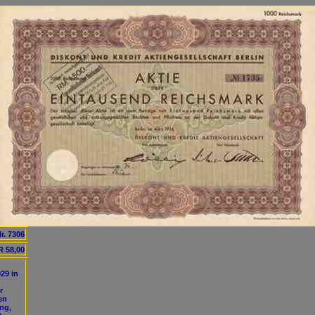
r. 7306
 58,00
929 in
r
en
ung,