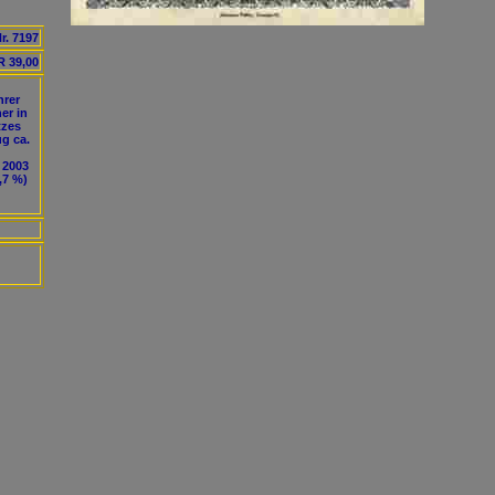
r. 7197
 39,00
hrer
er in
tzes
g ca.
 2003
,7 %)