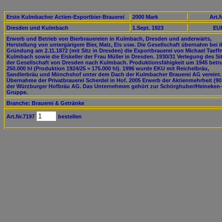
Erste Kulmbacher Actien-Exportbier-Brauerei
2000 Mark
Art.N
Dresden und Kulmbach
1.Sept. 1923
EUR
Erwerb und Betrieb von Bierbrauereien in Kulmbach, Dresden und anderwärts,
Herstellung von untergärigem Bier, Malz, Eis usw. Die Gesellschaft übernahm bei i
Gründung am 2.11.1872 (mit Sitz in Dresden) die Exportbrauerei von Michael Taeffn
Kulmbach sowie die Eiskeller der Frau Müller in Dresden. 1930/31 Verlegung des Si
der Gesellschaft von Dresden nach Kulmbach. Produktionsfähigkeit um 1945 betru
250.000 hl (Produktion 1924/25 = 175.000 hl). 1996 wurde EKU mit Reichelbräu,
Sandlerbräu und Mönchshof unter dem Dach der Kulmbacher Brauerei AG vereint.
Übernahme der Privatbrauerei Scherdel in Hof. 2005 Erwerb der Aktienmehrheit (90
der Würzburger Hofbräu AG. Das Unternehmen gehört zur Schörghuber/Heineken-
Gruppe.
Branche: Brauerei & Getränke
Art.Nr.7197
bestellen