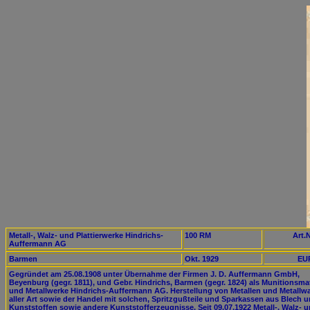
Metall-, Walz- und Plattierwerke Hindrichs-
100 RM
Art.N
Auffermann AG
Barmen
Okt. 1929
EUR
Gegründet am 25.08.1908 unter Übernahme der Firmen J. D. Auffermann GmbH,
Beyenburg (gegr. 1811), und Gebr. Hindrichs, Barmen (gegr. 1824) als Munitionsmat
und Metallwerke Hindrichs-Auffermann AG. Herstellung von Metallen und Metallw
aller Art sowie der Handel mit solchen, Spritzgußteile und Sparkassen aus Blech 
Kunststoffen sowie andere Kunststofferzeugnisse. Seit 09.07.1922 Metall-, Walz- 