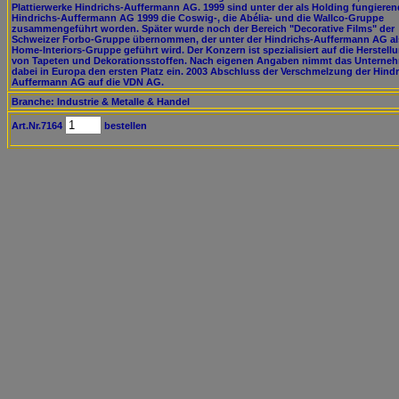
Plattierwerke Hindrichs-Auffermann AG. 1999 sind unter der als Holding fungiere
Hindrichs-Auffermann AG 1999 die Coswig-, die Abélia- und die Wallco-Gruppe
zusammengeführt worden. Später wurde noch der Bereich "Decorative Films" der
Schweizer Forbo-Gruppe übernommen, der unter der Hindrichs-Auffermann AG al
Home-Interiors-Gruppe geführt wird. Der Konzern ist spezialisiert auf die Herstell
von Tapeten und Dekorationsstoffen. Nach eigenen Angaben nimmt das Unterne
dabei in Europa den ersten Platz ein. 2003 Abschluss der Verschmelzung der Hindr
Auffermann AG auf die VDN AG.
Branche: Industrie & Metalle & Handel
Art.Nr.7164
bestellen