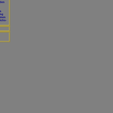
nden
s
ung
hmen
ichs-