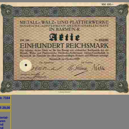
r. 7164
 29,00
erial-
aren
und
und