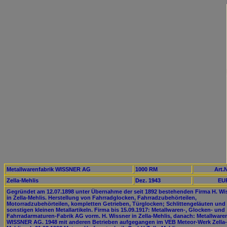
Metallwarenfabrik WISSNER AG
1000 RM
Art.N
Zella-Mehlis
Dez. 1943
EUR
Gegründet am 12.07.1898 unter Übernahme der seit 1892 bestehenden Firma H. Wi
in Zella-Mehlis. Herstellung von Fahrradglocken, Fahrradzubehörteilen,
Motorradzubehörteilen, kompletten Getrieben, Türglocken; Schlittengeläuten und
sonstigen kleinen Metallartikeln. Firma bis 15.09.1917: Metallwaren-, Glocken- und
Fahrradarmaturen-Fabrik AG vorm. H. Wissner in Zella-Mehlis, danach: Metallware
WISSNER AG. 1948 mit anderen Betrieben aufgegangen im VEB Meteor-Werk Zella-