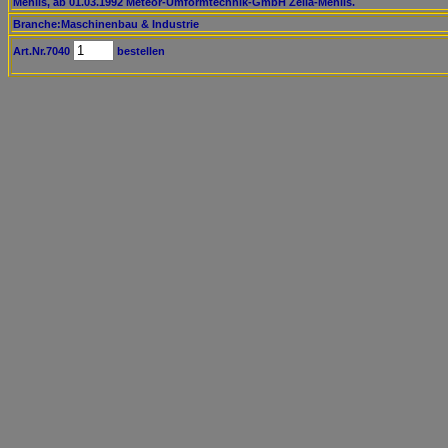
Mehlis, ab 01.03.1992 Meteor-Umformtechnik-GmbH Zella-Mehlis.
Branche:Maschinenbau & Industrie
Art.Nr.7040
bestellen