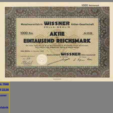
r. 7040
 22,00
ssner
nfabrik