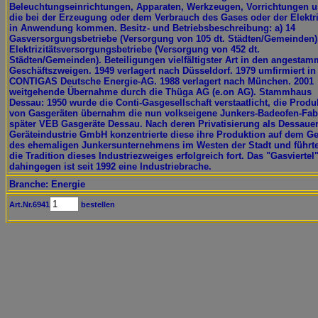
Beleuchtungseinrichtungen, Apparaten, Werkzeugen, Vorrichtungen u
die bei der Erzeugung oder dem Verbrauch des Gases oder der Elektri
in Anwendung kommen. Besitz- und Betriebsbeschreibung: a) 14
Gasversorgungsbetriebe (Versorgung von 105 dt. Städten/Gemeinden).
Elektrizitätsversorgungsbetriebe (Versorgung von 452 dt.
Städten/Gemeinden). Beteiligungen vielfältigster Art in den angestam
Geschäftszweigen. 1949 verlagert nach Düsseldorf. 1979 umfirmiert in
CONTIGAS Deutsche Energie-AG. 1988 verlagert nach München. 2001
weitgehende Übernahme durch die Thüga AG (e.on AG). Stammhaus
Dessau: 1950 wurde die Conti-Gasgesellschaft verstaatlicht, die Produ
von Gasgeräten übernahm die nun volkseigene Junkers-Badeofen-Fabr
später VEB Gasgeräte Dessau. Nach deren Privatisierung als Dessaue
Geräteindustrie GmbH konzentrierte diese ihre Produktion auf dem G
des ehemaligen Junkersunternehmens im Westen der Stadt und führte
die Tradition dieses Industriezweiges erfolgreich fort. Das "Gasviertel
dahingegen ist seit 1992 eine Industriebrache.
Branche: Energie
Art.Nr.6941
bestellen