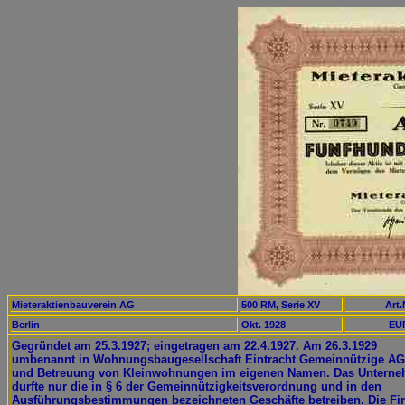
Mieteraktienbauverein AG
500 RM, Serie XV
Art.
Berlin
Okt. 1928
EUR
Gegründet am 25.3.1927; eingetragen am 22.4.1927. Am 26.3.1929
umbenannt in Wohnungsbaugesellschaft Eintracht Gemeinnützige AG
und Betreuung von Kleinwohnungen im eigenen Namen. Das Untern
durfte nur die in § 6 der Gemeinnützigkeitsverordnung und in den
Ausführungsbestimmungen bezeichneten Geschäfte betreiben. Die Fi