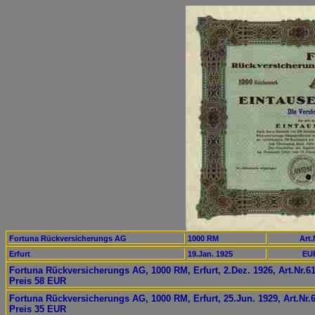
Fortuna Rückversicherungs AG
1000 RM
Art.
Erfurt
19.Jan. 1925
EUR
Fortuna Rückversicherungs AG, 1000 RM, Erfurt, 2.Dez. 1926, Art.Nr.6
Preis 58 EUR
Fortuna Rückversicherungs AG, 1000 RM, Erfurt, 25.Jun. 1929, Art.Nr.
Preis 35 EUR