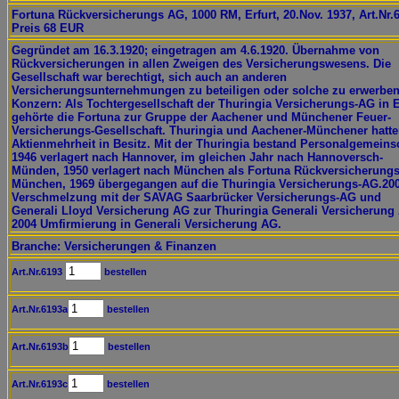
Fortuna Rückversicherungs AG, 1000 RM, Erfurt, 20.Nov. 1937, Art.Nr.
Preis 68 EUR
Gegründet am 16.3.1920; eingetragen am 4.6.1920. Übernahme von
Rückversicherungen in allen Zweigen des Versicherungswesens. Die
Gesellschaft war berechtigt, sich auch an anderen
Versicherungsunternehmungen zu beteiligen oder solche zu erwerben
Konzern: Als Tochtergesellschaft der Thuringia Versicherungs-AG in E
gehörte die Fortuna zur Gruppe der Aachener und Münchener Feuer-
Versicherungs-Gesellschaft. Thuringia und Aachener-Münchener hatte
Aktienmehrheit in Besitz. Mit der Thuringia bestand Personalgemeinsc
1946 verlagert nach Hannover, im gleichen Jahr nach Hannoversch-
Münden, 1950 verlagert nach München als Fortuna Rückversicherung
München, 1969 übergegangen auf die Thuringia Versicherungs-AG.20
Verschmelzung mit der SAVAG Saarbrücker Versicherungs-AG und
Generali Lloyd Versicherung AG zur Thuringia Generali Versicherung
2004 Umfirmierung in Generali Versicherung AG.
Branche: Versicherungen & Finanzen
Art.Nr.6193
bestellen
Art.Nr.6193a
bestellen
Art.Nr.6193b
bestellen
Art.Nr.6193c
bestellen