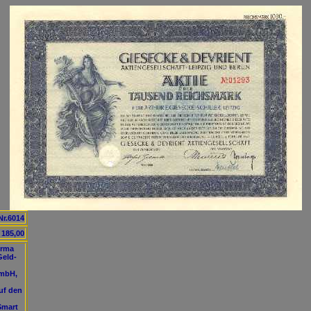
Nr.6014
185,00
irma
Geld-
GmbH,
uf den
Smart