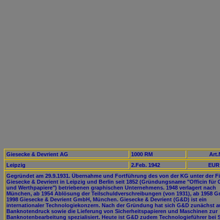
Giesecke & Devrient AG
1000 RM
Art.
Leipzig
2.Feb. 1942
EUR 
Gegründet am 29.9.1931. Übernahme und Fortführung des von der KG unter der F
Giesecke & Devrient in Leipzig und Berlin seit 1852 (Gründungsname "Officin für 
und Werthpapiere") betriebenen graphischen Unternehmens. 1948 verlagert nach
München, ab 1954 Ablösung der Teilschuldverschreibungen (von 1931), ab 1958 
1998 Giesecke & Devrient GmbH, München. Giesecke & Devrient (G&D) ist ein
internationaler Technologiekonzern. Nach der Gründung hat sich G&D zunächst a
Banknotendruck sowie die Lieferung von Sicherheitspapieren und Maschinen zur
Banknotenbearbeitung spezialisiert. Heute ist G&D zudem Technologieführer bei 