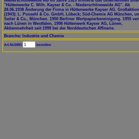
Niederschöneweide AG im Jahre 1929 firmierte das Unternehmen unte
"Hüttenwerke C. Wilh. Kayser & Co. - Niederschöneweide AG". Ab
28.06.1938 Änderung der Firma in Hüttenwerke Kayser AG. Großaktion
(1943): L. Possehl & Co. GmbH, Lübeck; Süd-Chemie AG München, u
Seiler & Co., München. 1950 Berliner Wertpapierbereinigung. 1955 ver
nach Lünen in Westfalen, 1998 Hüttenwerk Kayser AG, Lünen,
Aktienmehrheit seit 1999 bei der Norddeutschen Affinerie.
Branche: Industrie und Chemie
Art.Nr.5993
bestellen