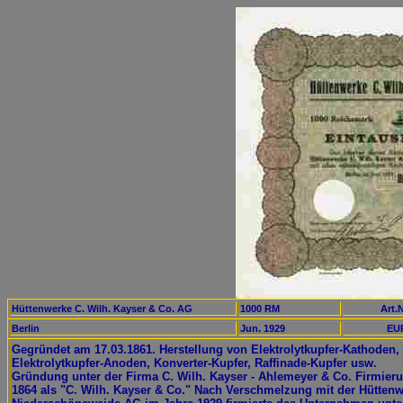
Hüttenwerke C. Wilh. Kayser & Co. AG
1000 RM
Art.N
Berlin
Jun. 1929
EUR
Gegründet am 17.03.1861. Herstellung von Elektrolytkupfer-Kathoden,
Elektrolytkupfer-Anoden, Konverter-Kupfer, Raffinade-Kupfer usw.
Gründung unter der Firma C. Wilh. Kayser - Ahlemeyer & Co. Firmier
1864 als "C. Wilh. Kayser & Co." Nach Verschmelzung mit der Hütten