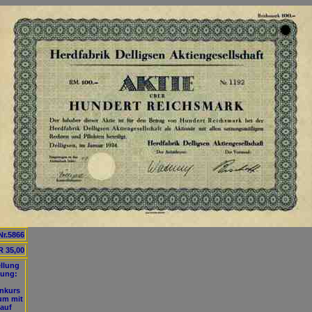
Nr.5866
 35,00
ellung
lung:
onkurs
um mit
auf