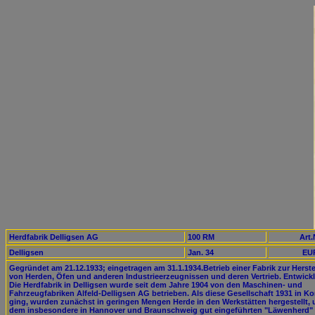
Herdfabrik Delligsen AG
100 RM
Art.
Delligsen
Jan. 34
EUR
Gegründet am 21.12.1933; eingetragen am 31.1.1934.Betrieb einer Fabrik zur Herst
von Herden, Öfen und anderen Industrieerzeugnissen und deren Vertrieb. Entwick
Die Herdfabrik in Delligsen wurde seit dem Jahre 1904 von den Maschinen- und
Fahrzeugfabriken Alfeld-Delligsen AG betrieben. Als diese Gesellschaft 1931 in K
ging, wurden zunächst in geringen Mengen Herde in den Werkstätten hergestellt, 
dem insbesondere in Hannover und Braunschweig gut eingeführten "Läwenherd" 