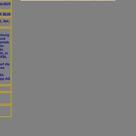
Nr.5524
 38,00
, Jan.
eitung
 und
etrieb
ln-
bt.
), in
930,
uf die
ten
42:
rupp AG