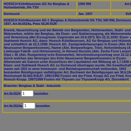
HOESCH KölnNeuessen AG für Bergbau &
1000 RM
Art.
Hüttenbetrieb, 5% TSV
Dortmund
Jan. 1937
EUR
HOESCH KölnNeuessen AG f. Bergbau & Hüttenbetrieb 5% TSV, 500 RM, Dortmund
1937, Art.Nr.5524a, Preis 55,00 EUR
Erwerb, Neuerrichtung und der Betrieb von Bergwerken, Hüttenwerken, Stahl- und
Walzwerken, mithin der Bergbau, die Eisen- und Stahlerzeugung, die Weiterverarb
und Verwertung aller Erzeugnisse. Gegründet am 24.9.1873. Bis 22.11.1930: Eisen-
Stahlwerk Hoesch AG, dann: Hoesch-KölnNeuessen, AG für Bergbau und Hüttenb
und schließlich ab 22.2.1938: Hoesch AG. Zweigniederlassungen in Essen (Abt. Kö
Neuessener Bergwerksverein), Hamm (Abt. Bergwerksges. Trier), Hohenlimburg (A
Limburger Fabrik- und Hüttenverein), in Hervest-Dorsten (Abt. Zeche Fürst Leopold
Olpe i. W. (Abt. Ruegenberg'sche Eisenwerke). Verschmelzungsvertrag vom 22.12.1
durch welchen das Vermögen des Köln-Neuessener Bergwerksvereins in Essen-
Altenessen als Ganzes unter Ausschluss der Liquidation mit Wirkung ab 1.7.1930 a
Eisen- und Stahlwerk Hoesch AG zu Dortmund übertragen wurde. Die Gesellschaf
waren seit 1921 in einer Interessen- und Betriebsgemeinschaft verbunden. 1943
bestanden Beteiligungen vielfältigster Art; Buchwert der Beteiligungen am 30.6.19
Reichsmark 50.922.918,87. 1991/1992 Fusion mit der Fried. Krupp AG zur Fried. K
Hoesch-Krupp. 1997/1999 Fusion mit Thyssen zur ThyssenKrupp AG, Düsseldorf.
Branche: Bergbau & Stahl - Industrie
Art.Nr.5524
bestellen
Art.Nr.5524a
bestellen