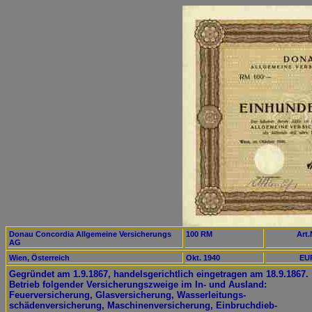
Donau Concordia Allgemeine Versicherungs
100 RM
Art.
AG
Wien, Österreich
Okt. 1940
EUR
Gegründet am 1.9.1867, handelsgerichtlich eingetragen am 18.9.1867.
Betrieb folgender Versicherungszweige im In- und Ausland:
Feuerversicherung, Glasversicherung, Wasserleitungs-
schädenversicherung, Maschinenversicherung, Einbruchdieb-