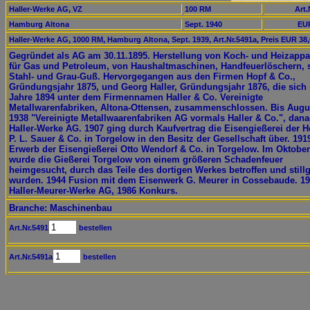
Haller-Werke AG, VZ
100 RM
Art.
Hamburg Altona
Sept. 1940
EUR
Haller-Werke AG, 1000 RM, Hamburg Altona, Sept. 1939, Art.Nr.5491a, Preis EUR 38
Gegründet als AG am 30.11.1895. Herstellung von Koch- und Heizappa
für Gas und Petroleum, von Haushaltmaschinen, Handfeuerlöschern, 
Stahl- und Grau-Guß. Hervorgegangen aus den Firmen Hopf & Co.,
Gründungsjahr 1875, und Georg Haller, Gründungsjahr 1876, die sich
Jahre 1894 unter dem Firmennamen Haller & Co. Vereinigte
Metallwarenfabriken, Altona-Ottensen, zusammenschlossen. Bis Augu
1938 "Vereinigte Metallwaarenfabriken AG vormals Haller & Co.", dana
Haller-Werke AG. 1907 ging durch Kaufvertrag die Eisengießerei der H
P. L. Sauer & Co. in Torgelow in den Besitz der Gesellschaft über. 191
Erwerb der Eisengießerei Otto Wendorf & Co. in Torgelow. Im Oktober
wurde die Gießerei Torgelow von einem größeren Schadenfeuer
heimgesucht, durch das Teile des dortigen Werkes betroffen und stillg
wurden. 1944 Fusion mit dem Eisenwerk G. Meurer in Cossebaude. 1
Haller-Meurer-Werke AG, 1986 Konkurs.
Branche: Maschinenbau
Art.Nr.5491
bestellen
Art.Nr.5491a
bestellen