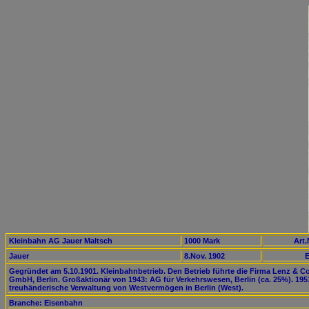
Kleinbahn AG Jauer Maltsch
1000 Mark
Art.
Jauer
8.Nov. 1902
E
Gegründet am 5.10.1901. Kleinbahnbetrieb. Den Betrieb führte die Firma Lenz & Co
GmbH, Berlin. Großaktionär von 1943: AG für Verkehrswesen, Berlin (ca. 25%). 195
treuhänderische Verwaltung von Westvermögen in Berlin (West).
Branche: Eisenbahn