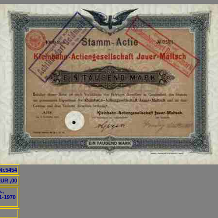
Nr.5454
UR ,00
.,
1-1970