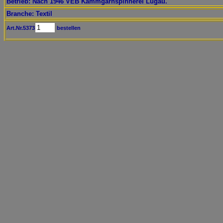
Betrieb: Nach 1946 VEB Kammgarnspinnerei Lugau.
Branche: Textil
Art.Nr.5373
bestellen