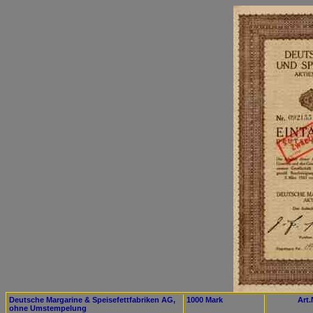
Deutsche Margarine & Speisefettfabriken AG,
1000 Mark
Art.
ohne Umstempelung