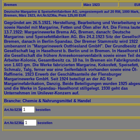
Bremen
März 1923
EUR
Deutsche Margarine & Speisefettfabriken AG, umgestempelt auf 20 RM, 1000 Mark,
Bremen, März 1923, Art.Nr.5236a, Preis 125,00 EUR
Gegründet am 26.5.1921. Herstellung, Bearbeitung und Verarbeitung 
sowie Handel mit Margarine, Fetten und Ölen aller Art. Die Firma laute
13.7.1922: Margarinewerke Brema AG, Bremen, danach: Deutsche
Margarine- und Speisefettfabriken AG. Bis 24.2.1923 Sitz der Gesellsch
Bremen, danach in Berlin-Spandau. Der Bremer Stammsitz wird 1922
umbenannt in "Margarinewerk Ostfriesland GmbH". Der Grundbesitz d
Gesellschaft lag in Haselhorst b. Berlin und in Bremen. In Haselhorst
die Gesellschaft die frühere Armeekonservenfabrik sowie einen Teil de
Arbeiter-Kolonie, Gesamtbesitz ca. 10 ha. In Bremen ein Fabrikgrunds
von 1.603 qm. Die Werke fabrizierten Margarine, Kokosfett, Speisefett,
Schmalz, Talg, ferner war eine Seifenfabiik vorhanden sowie eine Öl-
Raffinerie. 1923 Erwerb der Geschäftsanteile der Flensburger
Margarinewerke GmbH. Seit 1924 beteiligt an der AG für
Margarinefabrikation, Danzig. Beide Beteiligungen wurden 1925 abge
und die Werke in Spandau- Haselhorst stillgelegt. 1930 geht das
Unternehmen im Unilever-Konzern auf.
Branche: Chemie & Nahrungsmittel & Handel
Art.Nr.5236
bestellen
Art.Nr.5236a
bestellen