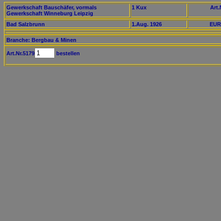
Gewerkschaft Bauschäfer, vormals
1 Kux
Art.
Gewerkschaft Winneburg Leipzig
Bad Salzbrunn
1.Aug. 1926
EUR
Branche: Bergbau & Minen
Art.Nr.5179
bestellen