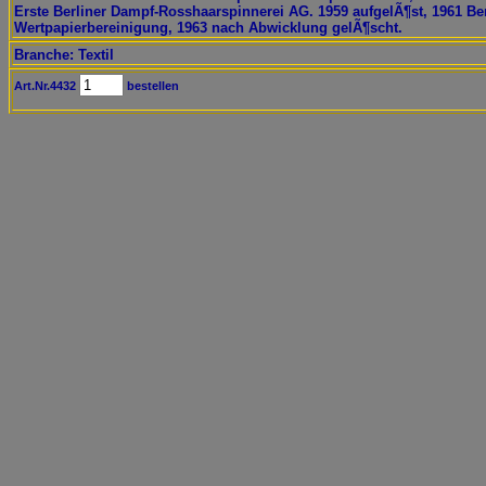
Erste Berliner Dampf-Rosshaarspinnerei AG. 1959 aufgelÃ¶st, 1961 Ber
Wertpapierbereinigung, 1963 nach Abwicklung gelÃ¶scht.
Branche: Textil
Art.Nr.4432
bestellen