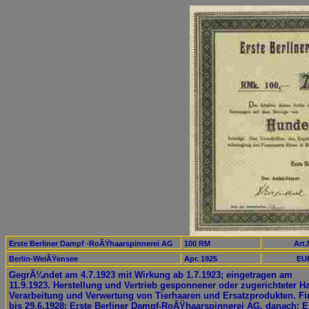
Erste Berliner Dampf -RoÃŸhaarspinnerei AG
100 RM
Art.
Berlin-WeiÃŸensee
Apr. 1925
EUR
GegrÃ¼ndet am 4.7.1923 mit Wirkung ab 1.7.1923; eingetragen am
11.9.1923. Herstellung und Vertrieb gesponnener oder zugerichteter Ha
Verarbeitung und Verwertung von Tierhaaren und Ersatzprodukten. F
bis 29.6.1928: Erste Berliner Dampf-RoÃŸhaarspinnerei AG, danach: 