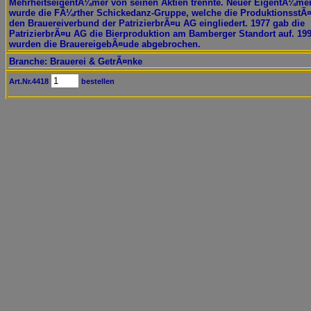
MehrheitseigentÃ¼mer von seinen Aktien trennte. Neuer EigentÃ¼me
wurde die FÃ¼rther Schickedanz-Gruppe, welche die ProduktionsstÃ¤t
den Brauereiverbund der PatrizierbrÃ¤u AG eingliedert. 1977 gab die
PatrizierbrÃ¤u AG die Bierproduktion am Bamberger Standort auf. 19
wurden die BrauereigebÃ¤ude abgebrochen.
Branche: Brauerei & GetrÃ¤nke
Art.Nr.4418
bestellen