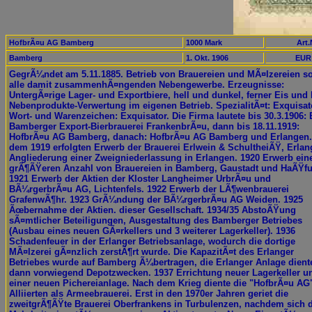
HofbrÃ¤u AG Bamberg
1000 Mark
Art.
Bamberg
1. Okt. 1906
EUR 
GegrÃ¼ndet am 5.11.1885. Betrieb von Brauereien und MÃ¤lzereien s
alle damit zusammenhÃ¤ngenden Nebengewerbe. Erzeugnisse:
UntergÃ¤rige Lager- und Exportbiere, hell und dunkel, ferner Eis und 
Nebenprodukte-Verwertung im eigenen Betrieb. SpezialitÃ¤t: Exquisat
Wort- und Warenzeichen: Exquisator. Die Firma lautete bis 30.3.1906: 
Bamberger Export-Bierbrauerei FrankenbrÃ¤u, dann bis 18.11.1919:
HofbrÃ¤u AG Bamberg, danach: HofbrÃ¤u AG Bamberg und Erlangen.
dem 1919 erfolgten Erwerb der Brauerei Erlwein & SchultheiÃŸ, Erlan
Angliederung einer Zweigniederlassung in Erlangen. 1920 Erwerb ein
grÃ¶ÃŸeren Anzahl von Brauereien in Bamberg, Gaustadt und HaÃŸfu
1921 Erwerb der Aktien der Kloster Langheimer UrbrÃ¤u und
BÃ¼rgerbrÃ¤u AG, Lichtenfels. 1922 Erwerb der LÃ¶wenbrauerei
GrafenwÃ¶hr. 1923 GrÃ¼ndung der BÃ¼rgerbrÃ¤u AG Weiden. 1925
Ãœbernahme der Aktien. dieser Gesellschaft. 1934/35 AbstoÃŸung
sÃ¤mtlicher Beteiligungen, Ausgestaltung des Bamberger Betriebes
(Ausbau eines neuen GÃ¤rkellers und 3 weiterer Lagerkeller). 1936
Schadenfeuer in der Erlanger Betriebsanlage, wodurch die dortige
MÃ¤lzerei gÃ¤nzlich zerstÃ¶rt wurde. Die KapazitÃ¤t des Erlanger
Betriebes wurde auf Bamberg Ã¼bertragen, die Erlanger Anlage dient
dann vorwiegend Depotzwecken. 1937 Errichtung neuer Lagerkeller u
einer neuen Pichereianlage. Nach dem Krieg diente die "HofbrÃ¤u AG
Alliierten als Armeebrauerei. Erst in den 1970er Jahren geriet die
zweitgrÃ¶ÃŸte Brauerei Oberfrankens in Turbulenzen, nachdem sich 