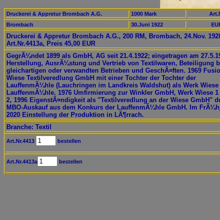
Druckerei & Appretur Brombach A.G.
1000 Mark
Art.
Brombach
30.Juni 1922
EUR
Druckerei & Appretur Brombach A.G., 200 RM, Brombach, 24.Nov. 192
Art.Nr.4413a, Preis 45,00 EUR
GegrÃ¼ndet 1899 als GmbH, AG seit 21.4.1922; eingetragen am 27.5.1
Herstellung, AusrÃ¼stung und Vertrieb von Textilwaren, Beteiligung b
gleichartigen oder verwandten Betrieben und GeschÃ¤ften. 1969 Fusi
Wiese Textilveredlung GmbH mit einer Tochter der Tochter der
LauffenmÃ¼hle (Lauchringen im Landkreis Waldshut) als Werk Wiese 
LauffenmÃ¼hle. 1976 Umfirmierung zur Winkler GmbH, Werk Wiese 1
2, 1996 EigenstÃ¤ndigkeit als "Textilveredlung an der Wiese GmbH" d
MBO-Auskauf aus dem Konkurs der LauffenmÃ¼hle GmbH. Im FrÃ¼h
2020 Einstellung der Produktion in LÃ¶rrach.
Branche: Textil
Art.Nr.4413
bestellen
Art.Nr.4413a
bestellen