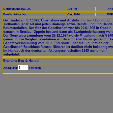
Ostdeutsche Bau AG
100 RM
Art.
Breslau /Wroclaw
Okt. 1926
EUR
Gegründet am 8.7.1922. Übernahme und Ausführung von Hoch- und
Tiefbauten jeder Art und jeden Umfangs sowie Herstellung und Hande
Baumaterialien. Der Sitz der Gesellschaft war bis 29.6.1925 in Oppeln,
danach in Breslau. Oppeln bestand dann als Zweigniederlassung weit
Der Generalversammlung vom 29.12.1927 wurde Mitteilung nach § 24
gemacht. Ein Vergleichsverfahren wurde zum Abschluss gebracht. Di
Generalversammlung vom 30.1.1929 sollte über die Liquidation der
Gesellschaft Beschluss fassen. Näheres ist darüber nicht bekanntgew
Im Handbuch der deutschen Aktiengesellschaften 1943 nicht mehr
aufgeführt.
Branche: Bau & Handel
Art.Nr.9949
bestellen