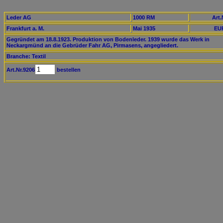
Leder AG
1000 RM
Art.
Frankfurt a. M.
Mai 1935
EUR
Gegründet am 18.8.1923. Produktion von Bodenleder. 1939 wurde das Werk in
Neckargmünd an die Gebrüder Fahr AG, Pirmasens, angegliedert.
Branche: Textil
Art.Nr.9206
bestellen