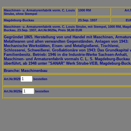
Maschinen- u. Armaturenfabrik vorm. C. Louis
1000 RM
Art.
Strube, ohne Stempel
Magdeburg-Buckau
23.Sep. 1937
EUR
Maschinen- u. Armaturenfabrik vorm. C. Louis Strube, mit Stempel, 1000 RM, Mag
Buckau, 23.Sep. 1937, Art.Nr.9029a, Preis 38,00 EUR
Gegründet 1865. Herstellung von und Handel mit Maschinen, Armatur
Metallwaren und allen verwandten Gegenständen. Anlagen von 1943:
Mechanische Werkstätten, Eisen- und Metallgießerei, Tischlerei,
Schlosserei, Schweißerei. Großaktionäre von 1943: Das Grundkapital 
Familienbesitz. Betrieb: 1946 in die Industrie-Werke Sachsen-Anhalt,
Maschinen- und Armaturenfabrik vormals C. L. S. Magdeburg-Buckau
überführt, ab 1948 unter "SANAR" Werk Strube-VEB, Magdeburg-Buck
Branche: Maschinenbau
Art.Nr.9029
bestellen
Art.Nr.9029a
bestellen