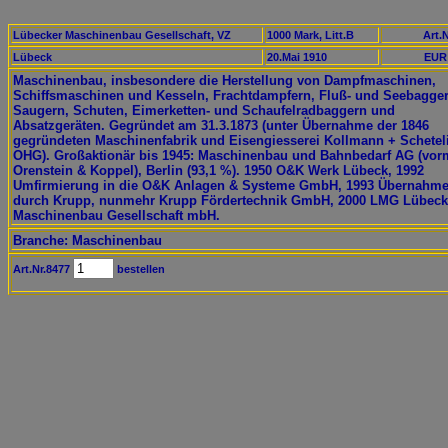
Lübecker Maschinenbau Gesellschaft, VZ
1000 Mark, Litt.B
Art.N
Lübeck
20.Mai 1910
EUR 
Maschinenbau, insbesondere die Herstellung von Dampfmaschinen,
Schiffsmaschinen und Kesseln, Frachtdampfern, Fluß- und Seebagger
Saugern, Schuten, Eimerketten- und Schaufelradbaggern und
Absatzgeräten. Gegründet am 31.3.1873 (unter Übernahme der 1846
gegründeten Maschinenfabrik und Eisengiesserei Kollmann + Schetel
OHG). Großaktionär bis 1945: Maschinenbau und Bahnbedarf AG (vor
Orenstein & Koppel), Berlin (93,1 %). 1950 O&K Werk Lübeck, 1992
Umfirmierung in die O&K Anlagen & Systeme GmbH, 1993 Übernahm
durch Krupp, nunmehr Krupp Fördertechnik GmbH, 2000 LMG Lübeck
Maschinenbau Gesellschaft mbH.
Branche: Maschinenbau
Art.Nr.8477
bestellen