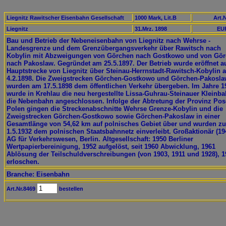
Liegnitz Rawitscher Eisenbahn Gesellschaft
1000 Mark, Lit.B
Art.N
Liegnitz
31.Mrz. 1898
EUR
Bau und Betrieb der Nebeneisenbahn von Liegnitz nach Wehrse -
Landesgrenze und dem Grenzübergangsverkehr über Rawitsch nach
Kobylin mit Abzweigungen von Görchen nach Gostkowo und von Gö
nach Pakoslaw. Gegründet am 25.5.1897. Der Betrieb wurde eröffnet a
Hauptstrecke von Liegnitz über Steinau-Herrnstadt-Rawitsch-Kobylin 
4.2.1898. Die Zweigstrecken Görchen-Gostkowo und Görchen-Pakosl
wurden am 17.5.1898 dem öffentlichen Verkehr übergeben. Im Jahre 1
wurde in Krehlau die neu hergestellte Lissa-Guhrau-Steinauer Kleinb
die Nebenbahn angeschlossen. Infolge der Abtretung der Provinz Po
Polen gingen die Streckenabschnitte Wehrse Grenze-Kobylin und die
Zweigstrecken Görchen-Gostkowo sowie Görchen-Pakoslaw in einer
Gesamtlänge von 54,62 km auf polnisches Gebiet über und wurden z
1.5.1932 dem polnischen Staatsbahnnetz einverleibt. Großaktionär (19
AG für Verkehrswesen, Berlin. Altgesellschaft: 1950 Berliner
Wertpapierbereinigung, 1952 aufgelöst, seit 1960 Abwicklung, 1961
Ablösung der Teilschuldverschreibungen (von 1903, 1911 und 1928), 1
erloschen.
Branche: Eisenbahn
Art.Nr.8469
bestellen